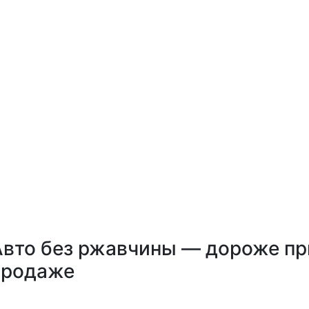
Авто без ржавчины — дороже пр
продаже